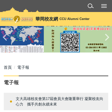
跳
到
主
華岡校友網
CCU Alumni Center
要
內
容
區
首頁
電子報
電子報
文大高雄校友會第17屆會員大會隆重舉行 凝聚校友向
心力 攜手共創永續未來