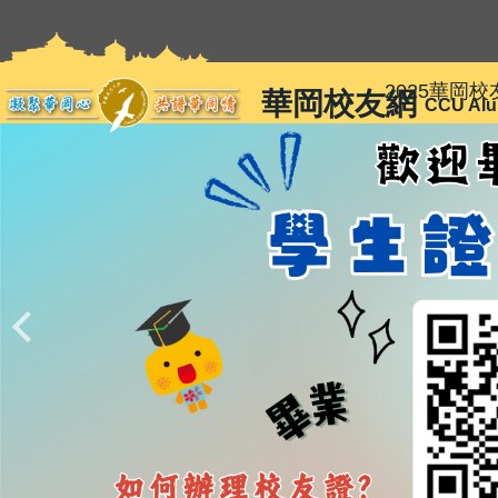
跳
到
主
2025華岡
華岡校友網
要
CCU Alu
內
容
區