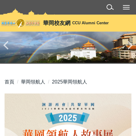
跳
到
主
華岡校友網
CCU Alumni Center
要
內
容
區
首頁
華岡領航人
2025華岡領航人